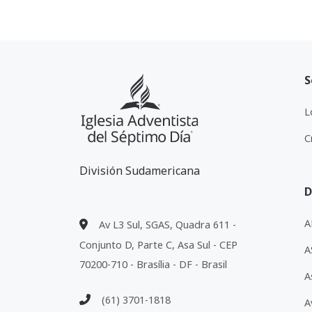
S
L
C
División Sudamericana
D
A
Av L3 Sul, SGAS, Quadra 611 -
Conjunto D, Parte C, Asa Sul - CEP
A
70200-710 - Brasília - DF - Brasil
A
(61) 3701-1818
A