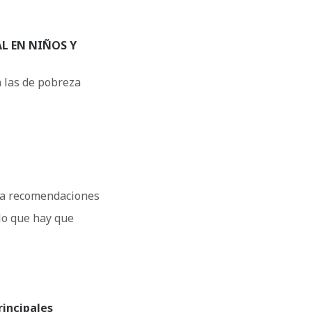
L EN NIÑOS Y
n las de pobreza
nta recomendaciones
lo que hay que
rincipales