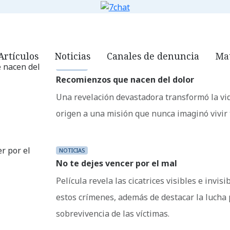
ORG
QUIÉNES SOMOS
NOTICIAS
VIDEOS
DOWNLOADS
7
Artículos
Noticias
Canales de denuncia
Mat
NOTICIAS
Recomienzos que nacen del dolor
Una revelación devastadora transformó la vid
origen a una misión que nunca imaginó vivir t
NOTICIAS
No te dejes vencer por el mal
Película revela las cicatrices visibles e invis
estos crímenes, además de destacar la lucha p
sobrevivencia de las víctimas.