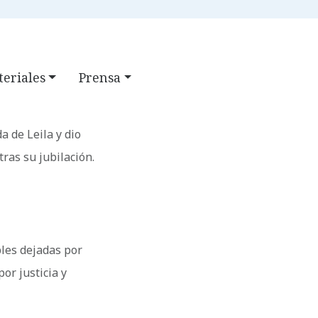
CLASS
FAQ
BÚSQUEDA
eriales
Prensa
a de Leila y dio
ras su jubilación.
ibles dejadas por
or justicia y