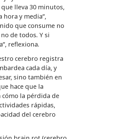
 que lleva 30 minutos,
a hora y media”,
tenido que consume no
 no de todos. Y si
a”, reflexiona.
stro cerebro registra
mbardea cada día, y
esar, sino también en
ue hace que la
a cómo la pérdida de
ctividades rápidas,
pacidad del cerebro
sión brain rot (cerebro