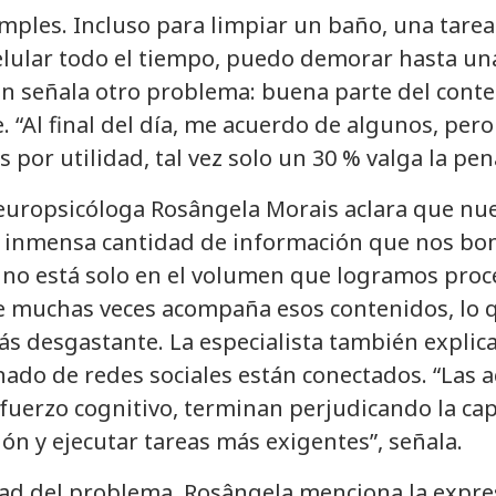
mples. Incluso para limpiar un baño, una tarea
celular todo el tiempo, puedo demorar hasta un
én señala otro problema: buena parte del con
 “Al final del día, me acuerdo de algunos, pero
s por utilidad, tal vez solo un 30 % valga la pen
neuropsicóloga Rosângela Morais aclara que nue
la inmensa cantidad de información que nos bo
 no está solo en el volumen que logramos proc
e muchas veces acompaña esos contenidos, lo q
ás desgastante. La especialista también explic
nado de redes sociales están conectados. “Las a
fuerzo cognitivo, terminan perjudicando la ca
ión y ejecutar tareas más exigentes”, señala.
dad del problema, Rosângela menciona la expre