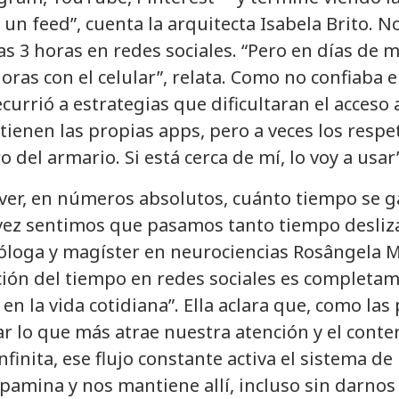
 un feed”, cuenta la arquitecta Isabela Brito. N
as 3 horas en redes sociales. “Pero en días de 
horas con el celular”, relata. Como no confiaba
currió a estrategias que dificultaran el acceso a
tienen las propias apps, pero a veces los respe
ro del armario. Si está cerca de mí, lo voy a usar
ver, en números absolutos, cuánto tiempo se ga
a vez sentimos que pasamos tanto tiempo desliz
óloga y magíster en neurociencias Rosângela M
ión del tiempo en redes sociales es completame
en la vida cotidiana”. Ella aclara que, como la
 lo que más atrae nuestra atención y el conte
finita, ese flujo constante activa el sistema d
opamina y nos mantiene allí, incluso sin darnos