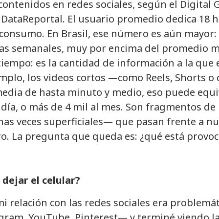
ontenidos en redes sociales, según el Digital 
 DataReportal. El usuario promedio dedica 18 h
 consumo. En Brasil, ese número es aún mayor:
oras semanales, muy por encima del promedio m
 tiempo: es la cantidad de información a la que
mplo, los videos cortos —como Reels, Shorts o
edia de hasta minuto y medio, eso puede equi
 día, o más de 4 mil al mes. Son fragmentos de
s veces superficiales— que pasan frente a nue
tro. La pregunta que queda es: ¿qué está provo
 dejar el celular?
i relación con las redes sociales era problemá
gram, YouTube, Pinterest— y terminé viendo la 