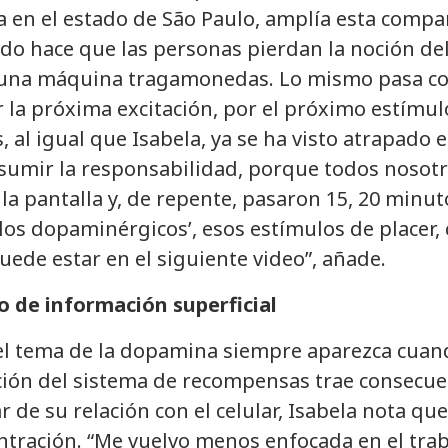
ta en el estado de São Paulo, amplía esta compa
ado hace que las personas pierdan la noción de
e una máquina tragamonedas. Lo mismo pasa con
la próxima excitación, por el próximo estímulo
, al igual que Isabela, ya se ha visto atrapado 
sumir la responsabilidad, porque todos nosot
a pantalla y, de repente, pasaron 15, 20 minuto
llos dopaminérgicos’, esos estímulos de placer,
ede estar en el siguiente video”, añade.
o de información superficial
el tema de la dopamina siempre aparezca cuan
ación del sistema de recompensas trae consecue
ar de su relación con el celular, Isabela nota qu
ntración. “Me vuelvo menos enfocada en el tra