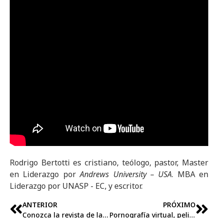
Rodrigo Bertotti es cristiano, teólogo, pastor, Master
en Liderazgo por
Andrews University – USA
. MBA en
Liderazgo por UNASP - EC, y escritor.
ANTERIOR
PRÓXIMO
Conozca la revista de la campaña Rompiendo el Silencio de 2015
Pornografía virtual, peligro real