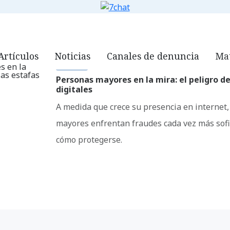
ORG
QUIÉNES SOMOS
NOTICIAS
VIDEOS
DOWNLOADS
7
Artículos
Noticias
Canales de denuncia
Mat
NOTICIAS
Personas mayores en la mira: el peligro de
digitales
A medida que crece su presencia en internet,
mayores enfrentan fraudes cada vez más sofi
cómo protegerse.