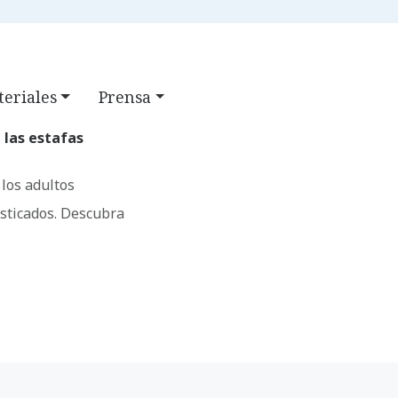
CLASS
FAQ
BÚSQUEDA
eriales
Prensa
 las estafas
 los adultos
sticados. Descubra