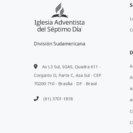
S
L
C
División Sudamericana
D
A
Av L3 Sul, SGAS, Quadra 611 -
Conjunto D, Parte C, Asa Sul - CEP
A
70200-710 - Brasília - DF - Brasil
A
(61) 3701-1818
A
C
C