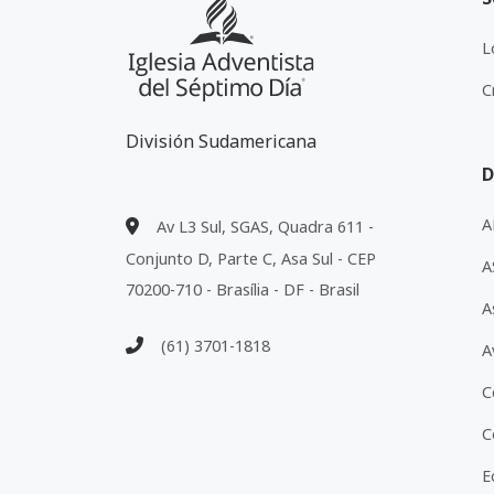
L
C
División Sudamericana
D
A
Av L3 Sul, SGAS, Quadra 611 -
Conjunto D, Parte C, Asa Sul - CEP
A
70200-710 - Brasília - DF - Brasil
A
(61) 3701-1818
A
C
C
E