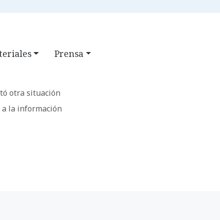
CLASS
FAQ
BÚSQUEDA
eriales
Prensa
tó otra situación
s a la información