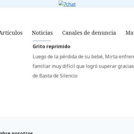
ORG
QUIÉNES SOMOS
NOTICIAS
VIDEOS
DOWNLOADS
7
Artículos
Noticias
Canales de denuncia
Mat
NOTICIAS
Grito reprimido
Luego de la pérdida de su bebé, Mirta enfren
familiar muy difícil que logró superar gracia
de Basta de Silencio
obre nosotros