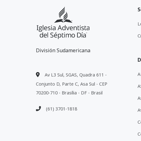
S
L
C
División Sudamericana
D
A
Av L3 Sul, SGAS, Quadra 611 -
Conjunto D, Parte C, Asa Sul - CEP
A
70200-710 - Brasília - DF - Brasil
A
(61) 3701-1818
A
C
C