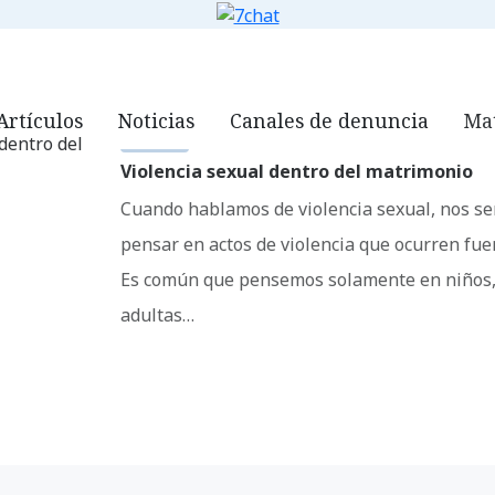
ORG
QUIÉNES SOMOS
NOTICIAS
VIDEOS
DOWNLOADS
7
Artículos
Noticias
Canales de denuncia
Mat
NOTICIAS
Violencia sexual dentro del matrimonio
Cuando hablamos de violencia sexual, nos se
pensar en actos de violencia que ocurren fue
Es común que pensemos solamente en niños,
adultas…