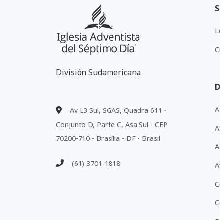
S
L
C
División Sudamericana
D
A
Av L3 Sul, SGAS, Quadra 611 -
Conjunto D, Parte C, Asa Sul - CEP
A
70200-710 - Brasília - DF - Brasil
A
(61) 3701-1818
A
C
C