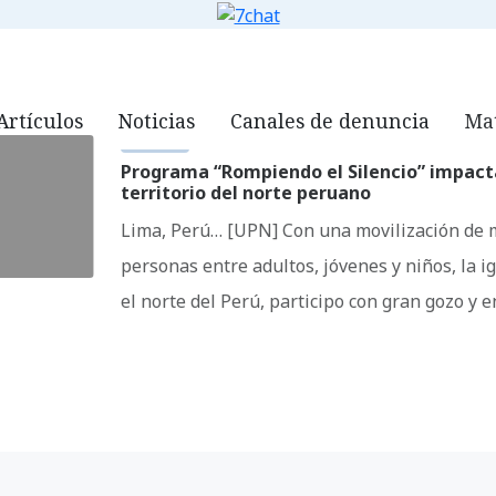
ORG
QUIÉNES SOMOS
NOTICIAS
VIDEOS
DOWNLOADS
7
Artículos
Noticias
Canales de denuncia
Mat
NOTICIAS
Programa “Rompiendo el Silencio” impact
territorio del norte peruano
Lima, Perú… [UPN] Con una movilización de 
personas entre adultos, jóvenes y niños, la i
el norte del Perú, participo con gran gozo y