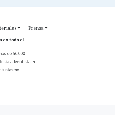
CLASS
FAQ
BÚSQUEDA
eriales
Prensa
a en todo el
más de 56.000
glesia adventista en
 entusiasmo…